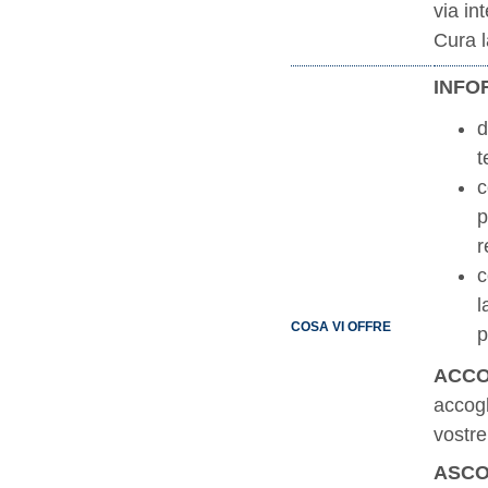
via in
Cura l
INFO
d
t
c
p
r
c
l
COSA VI OFFRE
p
ACCO
accogl
vostre
ASCO