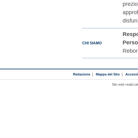
prezi
appro
disfun
Respo
Perso
CHI SIAMO
Rebora
Redazione
|
Mappa del Sito
|
Accessib
Sito web realizza