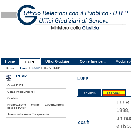
Home
Uffici Giudiziari
Come fare per...
Modulist
L'URP
Sei in:
Home
>
L'URP
>
Cos'è l'URP
L'URP
L'URP
Cos'è l'URP
Come raggiungerci
ESPANOL
SCHEDA
Contatti
L'U.R.
Prenotazione online appuntamenti
presso l'URP
1998, 
Amministrazione Trasparente
un nuo
COS'È
e risp