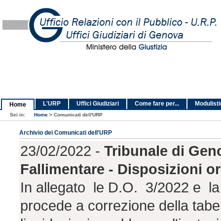
L'URP
Uffici Giudiziari
Come fare per...
Modulist
Home
Sei in:
Home
>
Comunicati dell'URP
Archivio dei Comunicati dell'URP
23/02/2022 -
Tribunale di Geno
Fallimentare - Disposizioni o
In allegato le D.O. 3/2022 e l
procede a correzione della tabell