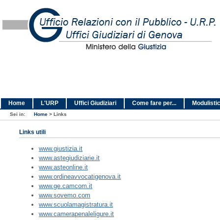
Home
L'URP
Uffici Giudiziari
Come fare per...
Modulisti
Sei in:
Home
>
Links
Links utili
www.giustizia.it
www.astegiudiziarie.it
www.asteonline.it
www.ordineavvocatigenova.it
www.ge.camcom.it
www.sovemo.com
www.scuolamagistratura.it
www.camerapenaleligure.it