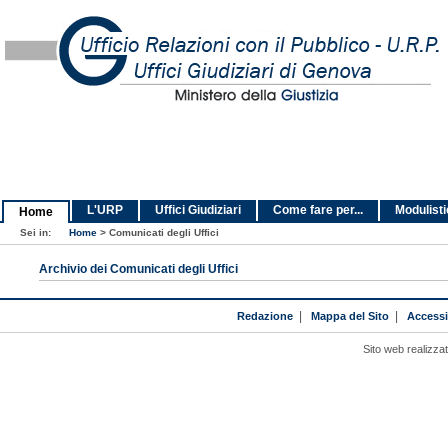
L'URP
Uffici Giudiziari
Come fare per...
Modulist
Home
Sei in:
Home
>
Comunicati degli Uffici
Archivio dei Comunicati degli Uffici
Redazione
|
Mappa del Sito
|
Accessib
Sito web realizza