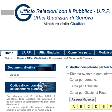
L'URP
Uffici Giudiziari
Come fare per...
Modulist
Home
Sei in:
Home
>
Uffici Giudiziari
>
Circondario del Distretto di Genova
Documenti di utilità
Distretto: competenze per territ
Ricerca avanzata comuni
Accedi
Cerca per comune:
Codice di comportamento
Cerca per Tribunale:
dei dipendenti pubblici
Cerca per Giudici di Pace:
Con decreto del 18 ottobre 2023, il
Ministero della Giustizia ha adottato il
nuovo codice di comportamento per i suoi
dipendenti.
A
B
C
D
E
F
Le nuove regole di seguito allegate
saranno in vigore dal 1° gennaio 2024.