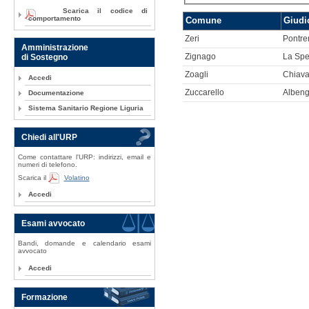
Scarica il codice di
comportamento
Comune
Giudi
Zeri
Pontre
Amministrazione
di Sostegno
Zignago
La Spe
Zoagli
Chiava
Accedi
Zuccarello
Alben
Documentazione
Sistema Sanitario Regione Liguria
Chiedi all'URP
Come contattare l'URP: indirizzi, email e
numeri di telefono.
Scarica il
Volatino
Accedi
Esami avvocato
Bandi, domande e calendario esami
avvocato
Accedi
Formazione