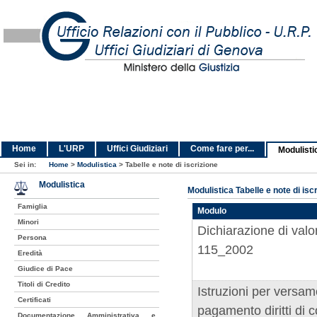
Home
L'URP
Uffici Giudiziari
Come fare per...
Modulisti
Sei in:
Home
>
Modulistica
>
Tabelle e note di iscrizione
Modulistica
Modulistica Tabelle e note di isc
Famiglia
Modulo
Minori
Dichiarazione di valo
Persona
115_2002
Eredità
Giudice di Pace
Titoli di Credito
Istruzioni per versam
Certificati
pagamento diritti di 
Documentazione Amministrativa e