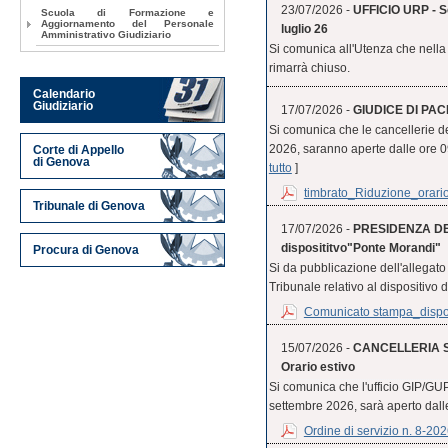
23/07/2026 -
UFFICIO URP - Se
Scuola di Formazione e
Aggiornamento del Personale
luglio 26
Amministrativo Giudiziario
Si comunica all'Utenza che nella 
rimarrà chiuso.
Calendario
Giudiziario
17/07/2026 -
GIUDICE DI PACE
Si comunica che le cancellerie d
2026, saranno aperte dalle ore 09.0
Corte di Appello
di Genova
tutto
]
timbrato_Riduzione_orario
Tribunale di Genova
17/07/2026 -
PRESIDENZA DE
disposititvo"Ponte Morandi"
Procura di Genova
Si da pubblicazione dell'allegat
Tribunale relativo al dispositivo 
Comunicato stampa_disposi
15/07/2026 -
CANCELLERIA S
Orario estivo
Si comunica che l'ufficio GIP/GUP
settembre 2026, sarà aperto dalle 
Ordine di servizio n. 8-20