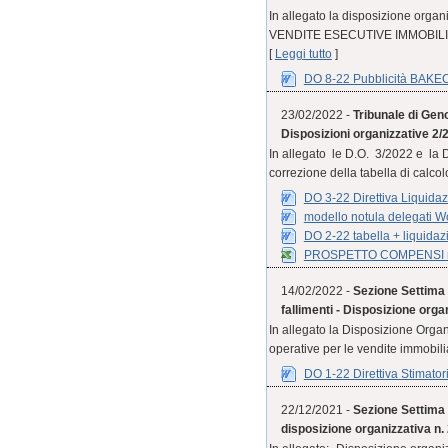
In allegato la disposizione org
VENDITE ESECUTIVE IMMOBILIARI
[
Leggi tutto
]
DO 8-22 Pubblicità BAKE
23/02/2022 -
Tribunale di Geno
Disposizioni organizzative 2/
In allegato le D.O. 3/2022 e la 
correzione della tabella di calcolo
DO 3-22 Direttiva Liquidaz
modello notula delegati W
DO 2-22 tabella + liquidaz
PROSPETTO COMPENSI re
14/02/2022 -
Sezione Settima C
fallimenti - Disposizione orga
In allegato la Disposizione Organi
operative per le vendite immobiliar
DO 1-22 Direttiva Stimatori
22/12/2021 -
Sezione Settima 
disposizione organizzativa n.