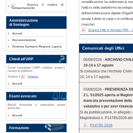
semplificazione ha uniformato le m
Scarica il codice di
l'utilizzo della piattaforma tecnologi
comportamento
dell'amministrazione digitale (PagoPA
penale il diritto di copia o di certi
Amministrazione
(marche)
di Sostegno
Scarica il file In formato PDF -
Accedi
Documentazione
Sistema Sanitario Regione Liguria
Comunicati degli Uffici
Chiedi all'URP
06/08/2026 -
ARCHIVIO CIVILE
10-14 e 17 agosto
Come contattare l'URP: indirizzi, email e
numeri di telefono.
Si comunica che l'Archivio Civile
Scarica il
Volatino
10, 14 e 17 agosto.
Accedi
03/08/2026 -
PRESIDENZA DEL 
2 L. 51/2025 aperta ai Magistr
Esami avvocato
mancata presentazione della 
Bandi, domande e calendario esami
valutative o per aver rinuncia
avvocato
Si da pubblicazione, in allegato,
Accedi
Magistratura n. P14785/2026 del 
P14785-2026
Formazione