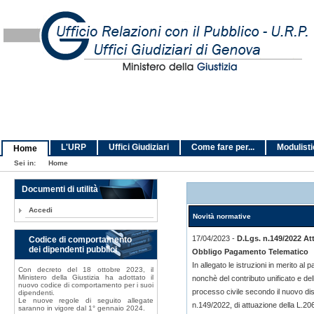
L'URP
Uffici Giudiziari
Come fare per...
Modulist
Home
Sei in:
Home
Documenti di utilità
Accedi
Novità normative
17/04/2023 -
D.Lgs. n.149/2022 At
Codice di comportamento
dei dipendenti pubblici
Obbligo Pagamento Telematico
In allegato le istruzioni in merito al p
Con decreto del 18 ottobre 2023, il
Ministero della Giustizia ha adottato il
nonchè del contributo unificato e dell
nuovo codice di comportamento per i suoi
processo civile secondo il nuovo dis
dipendenti.
Le nuove regole di seguito allegate
n.149/2022, di attuazione della L.2
saranno in vigore dal 1° gennaio 2024.