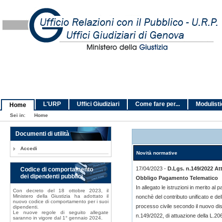
L'URP
Uffici Giudiziari
Come fare per...
Modulist
Home
Sei in:
Home
Documenti di utilità
Accedi
Novità normative
17/04/2023 -
D.Lgs. n.149/2022 At
Codice di comportamento
dei dipendenti pubblici
Obbligo Pagamento Telematico
In allegato le istruzioni in merito al p
Con decreto del 18 ottobre 2023, il
Ministero della Giustizia ha adottato il
nonchè del contributo unificato e dell
nuovo codice di comportamento per i suoi
processo civile secondo il nuovo dis
dipendenti.
Le nuove regole di seguito allegate
n.149/2022, di attuazione della L.2
saranno in vigore dal 1° gennaio 2024.