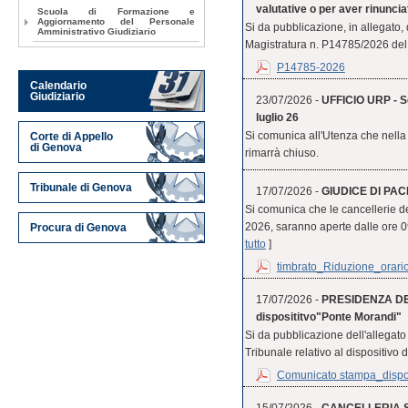
valutative o per aver rinuncia
Scuola di Formazione e
Aggiornamento del Personale
Si da pubblicazione, in allegato,
Amministrativo Giudiziario
Magistratura n. P14785/2026 del 
P14785-2026
Calendario
Giudiziario
23/07/2026 -
UFFICIO URP - Se
luglio 26
Si comunica all'Utenza che nella 
Corte di Appello
di Genova
rimarrà chiuso.
Tribunale di Genova
17/07/2026 -
GIUDICE DI PACE
Si comunica che le cancellerie d
2026, saranno aperte dalle ore 09.0
Procura di Genova
tutto
]
timbrato_Riduzione_orario
17/07/2026 -
PRESIDENZA DE
disposititvo"Ponte Morandi"
Si da pubblicazione dell'allegat
Tribunale relativo al dispositivo 
Comunicato stampa_disposi