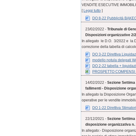
VENDITE ESECUTIVE IMMOBILIARI
[
Leggi tutto
]
DO 8-22 Pubblicità BAKE
23/02/2022 -
Tribunale di Geno
Disposizioni organizzative 2/
In allegato le D.O. 3/2022 e la 
correzione della tabella di calcolo
DO 3-22 Direttiva Liquidaz
modello notula delegati W
DO 2-22 tabella + liquidaz
PROSPETTO COMPENSI re
14/02/2022 -
Sezione Settima C
fallimenti - Disposizione orga
In allegato la Disposizione Organi
operative per le vendite immobiliar
DO 1-22 Direttiva Stimatori
22/12/2021 -
Sezione Settima 
disposizione organizzativa n.
In allegato:- Disposizione organ