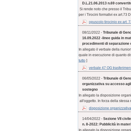
D.L.21.06.2013 n.69 convertit
Si rende noto che presso il Trib
per i Tirocini formativi ex art.73 
opuscolo tirocinio ex art. 7
08/11/2022 -
Tribunale di Geno
16.09.2022 -linee guida in mat
procedimenti di separazione 
In allegato il verbale della riuni
quale in esecuzione di quanto di
tutto
]
verbale 47 OG trasferiment
06/05/2022 -
Tribunale di Geno
organizzativa su accesso agli
sostegno
In allegato la disposizione organ
all'oggetto. In forza della stess
disposizione organizzativa 
14/04/2022 -
Sezione VII civil
n. 8-2022: Pubblicità in mater
In allegato la disposizione org