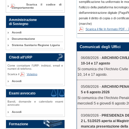
semplificazione ha uniformato le m
Scarica il codice di
l'utilizzo della piattaforma tecnologi
comportamento
dell'amministrazione digitale (PagoPA
penale il diritto di copia o di certi
Amministrazione
(marche)
di Sostegno
Scarica il file In formato PDF -
Accedi
Documentazione
Sistema Sanitario Regione Liguria
Comunicati degli Uffici
Chiedi all'URP
06/08/2026 -
ARCHIVIO CIVILE
10-14 e 17 agosto
Come contattare l'URP: indirizzi, email e
numeri di telefono.
Si comunica che l'Archivio Civile
Scarica il
Volatino
10, 14 e 17 agosto.
Accedi
05/08/2026 -
ARCHIVIO PENALE
5 e 6 agosto 2026
Esami avvocato
Si comunica che l'Archivio Penale
Bandi, domande e calendario esami
mercoledì 5 e giovedì 6 agosto 2
avvocato
Accedi
03/08/2026 -
PRESIDENZA DEL 
2 L. 51/2025 aperta ai Magistr
Formazione
mancata presentazione della 